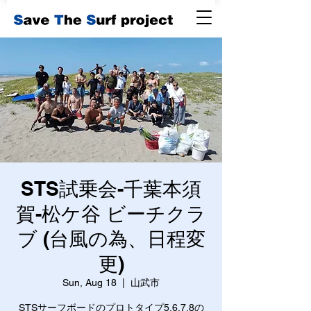
STS試乗会-千葉本須
賀-松ケ谷 ビーチクラ
ブ (台風の為、日程変
更)
Sun, Aug 18
  |  
山武市
STSサーフボードのプロトタイプ5,6,7,8の