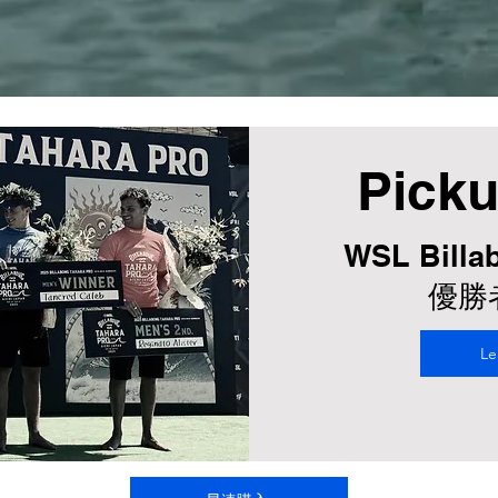
Pick
WSL Bill
​優
Le