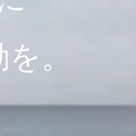
に
。
動を