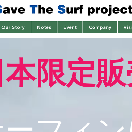
Our Story
Notes
Event
Company
Vis
日本限定販