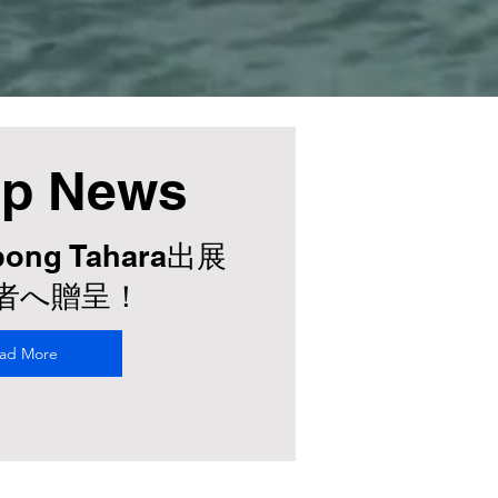
up News
abong Tahara出展
勝者へ贈呈！
ad More